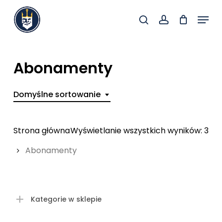
Skip
Menu
to
search
account
Close
main
Menu
content
Abonamenty
Domyślne sortowanie
Strona główna
Wyświetlanie wszystkich wyników: 3
Abonamenty
Kategorie w sklepie