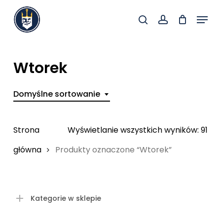
Skip
Menu
to
search
account
Close
main
Menu
content
Wtorek
Domyślne sortowanie
Strona
Wyświetlanie wszystkich wyników: 91
główna
Produkty oznaczone “Wtorek”
Kategorie w sklepie