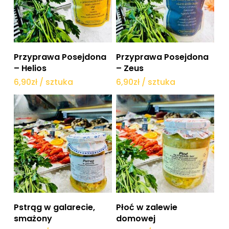
Dodaj do koszyka
Dodaj do koszyka
Przyprawa Posejdona
Przyprawa Posejdona
– Helios
– Zeus
6,90
zł
/ sztuka
6,90
zł
/ sztuka
Dodaj do koszyka
Dodaj do koszyka
Pstrąg w galarecie,
Płoć w zalewie
smażony
domowej