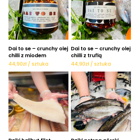
Dodaj do koszyka
Dodaj do koszyka
Dai to se – crunchy olej
Dai to se – crunchy olej
chilli z miodem
chilli z truflą
44,90
zł
/ sztuka
44,90
zł
/ sztuka
Dodaj do koszyka
Dodaj do koszyka