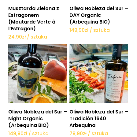
Dodaj do koszyka
Dodaj do koszyka
Musztarda Zielona z
Oliwa Nobleza del Sur –
Estragonem
DAY Organic
(Moutarde Verte à
(Arbequina BIO)
l’Estragon)
149,90
zł
/ sztuka
24,90
zł
/ sztuka
Dodaj do koszyka
Dodaj do koszyka
Oliwa Nobleza del Sur –
Oliwa Nobleza del Sur –
Night Organic
Tradición 1640
(Arbequina BIO)
Arbequina
149,90
zł
/ sztuka
79,90
zł
/ sztuka