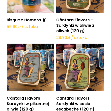
Dodaj do koszyka
Dodaj do koszyka
Bisque z Homara 🦞
Cântara Flavors –
Sardynki w oliwie z
59,90
zł
/ sztuka
oliwek (120 g)
29,90
zł
/ sztuka
Dodaj do koszyka
Dodaj do koszyka
Cântara Flavors –
Cântara Flavors –
Sardynki w pikantnej
Sardynki w sosie
oliwie (120 g)
escabeche (120 g)