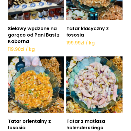
Dodaj do koszyka
Dodaj do koszyka
Sielawy wędzone na
Tatar klasyczny z
gorąco od Pani Basi z
łososia
Kaborna
199,99
zł
/ kg
119,90
zł
/ kg
Dodaj do koszyka
Dodaj do koszyka
Tatar orientalny z
Tatar z matiasa
łososia
holenderskiego