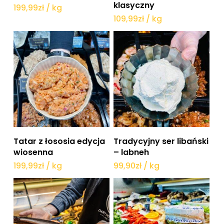
klasyczny
199,99
zł
/ kg
109,99
zł
/ kg
Dodaj do koszyka
Dodaj do koszyka
Tatar z łososia edycja
Tradycyjny ser libański
wiosenna
– labneh
199,99
zł
/ kg
99,90
zł
/ kg