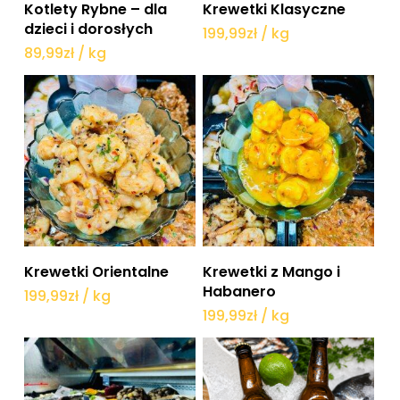
Dodaj do koszyka
Dodaj do koszyka
Kotlety Rybne – dla
Krewetki Klasyczne
dzieci i dorosłych
199,99
zł
/ kg
89,99
zł
/ kg
Dodaj do koszyka
Dodaj do koszyka
Krewetki Orientalne
Krewetki z Mango i
Habanero
199,99
zł
/ kg
199,99
zł
/ kg