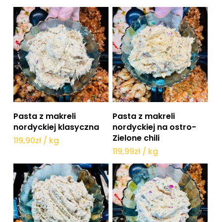
Dodaj do koszyka
Dodaj do koszyka
Pasta z makreli
Pasta z makreli
nordyckiej klasyczna
nordyckiej na ostro-
Zielone chili
119,90
zł
/ kg
119,99
zł
/ kg