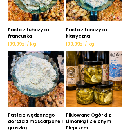
Dodaj do koszyka
Dodaj do koszyka
Pasta z tuńczyka
Pasta z tuńczyka
francuska
klasyczna
109,99
zł
/ kg
109,99
zł
/ kg
Dodaj do koszyka
Dodaj do koszyka
Pasta z wędzonego
Piklowane Ogórki z
dorsza z mascarpone i
Limonką i Zielonym
gruszką
Pieprzem