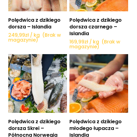
Dowiedz się więcej
Dowiedz się więcej
Polędwica z dzikiego
Polędwica z dzikiego
dorsza – Islandia
dorsza czarnego –
Islandia
249,99
zł
/ kg
(Brak w
magazynie)
169,99
zł
/ kg
(Brak w
magazynie)
Dowiedz się więcej
Dowiedz się więcej
Polędwica z dzikiego
Polędwica z dzikiego
dorsza Skrei –
młodego łupacza –
Północna Norwegia
Islandia