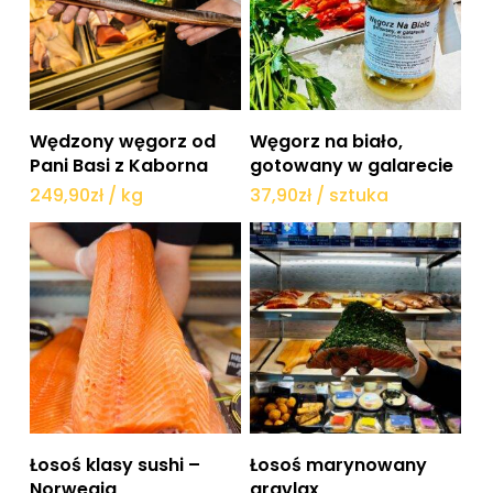
Dodaj do koszyka
Dodaj do koszyka
Wędzony węgorz od
Węgorz na biało,
Pani Basi z Kaborna
gotowany w galarecie
249,90
zł
/ kg
37,90
zł
/ sztuka
Dodaj do koszyka
Dodaj do koszyka
Łosoś klasy sushi –
Łosoś marynowany
Norwegia
gravlax