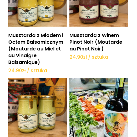
Dodaj do koszyka
Dodaj do koszyka
Musztarda z Miodem i
Musztarda z Winem
Octem Balsamicznym
Pinot Noir (Moutarde
(Moutarde au Miel et
au Pinot Noir)
au Vinaigre
24,90
zł
/ sztuka
Balsamique)
24,90
zł
/ sztuka