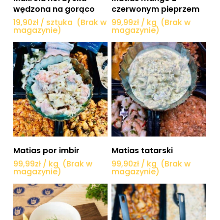
wędzona na gorąco
czerwonym pieprzem
19,90
zł
/ sztuka
(Brak w
99,99
zł
/ kg
(Brak w
magazynie)
magazynie)
Dowiedz się więcej
Dowiedz się więcej
Matias por imbir
Matias tatarski
99,99
zł
/ kg
(Brak w
99,90
zł
/ kg
(Brak w
magazynie)
magazynie)