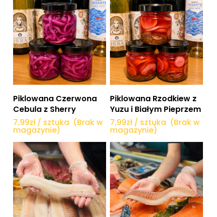
Dowiedz się więcej
Dowiedz się więcej
Piklowana Czerwona
Piklowana Rzodkiew z
Cebula z Sherry
Yuzu i Białym Pieprzem
7,99
zł
/ sztuka
(Brak w
7,99
zł
/ sztuka
(Brak w
magazynie)
magazynie)