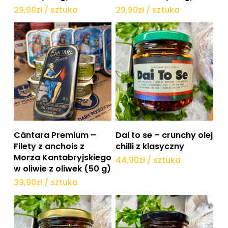
29,90
zł
/ sztuka
29,90
zł
/ sztuka
Dodaj do koszyka
Dodaj do koszyka
Cântara Premium –
Dai to se – crunchy olej
Filety z anchois z
chilli z klasyczny
Morza Kantabryjskiego
44,90
zł
/ sztuka
w oliwie z oliwek (50 g)
39,90
zł
/ sztuka