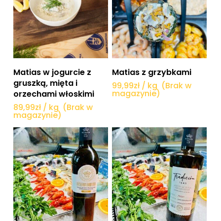
Dowiedz się więcej
Dowiedz się więcej
Matias w jogurcie z
Matias z grzybkami
gruszką, mięta i
99,99
zł
/ kg
(Brak w
magazynie)
orzechami włoskimi
89,99
zł
/ kg
(Brak w
magazynie)