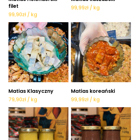
filet
99,99
zł
/ kg
99,90
zł
/ kg
Dodaj do koszyka
Dodaj do koszyka
Matias Klasyczny
Matias koreański
79,90
zł
/ kg
99,99
zł
/ kg