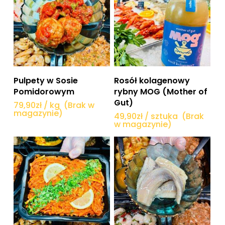
na
stronie
produktu
Dowiedz się więcej
Dowiedz się więcej
Pulpety w Sosie
Rosół kolagenowy
Pomidorowym
rybny MOG (Mother of
Gut)
79,90
zł
/ kg
(Brak w
magazynie)
49,90
zł
/ sztuka
(Brak
w magazynie)