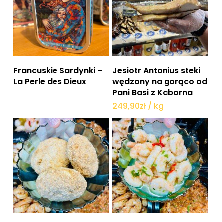
Dowiedz się więcej
Dodaj do koszyka
Francuskie Sardynki –
Jesiotr Antonius steki
La Perle des Dieux
wędzony na gorąco od
Pani Basi z Kaborna
249,90
zł
/ kg