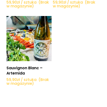
59,90
zł
/ sztuka
(Brak
59,90
zł
/ sztuka
(Brak
w magazynie)
w magazynie)
Dowiedz się więcej
Sauvignon Blanc –
Artemida
59,90
zł
/ sztuka
(Brak
w magazynie)