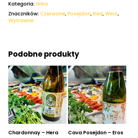
Kategoria:
Wino
Znaczników:
Czerwone
,
Posejdon
,
Red
,
Wino
,
Wytrawne
Podobne produkty
Dowiedz się więcej
Dowiedz się więcej
Chardonnay – Hera
Cava Posejdon – Eros