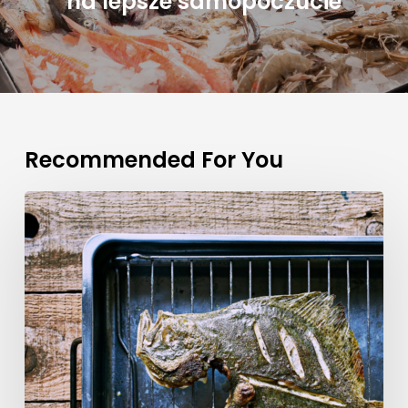
na lepsze samopoczucie
Recommended For You
Rybny
must
eat:
Turbot
–
ryba,
którą
pokochasz