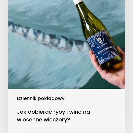
wino
na
wiosenne
wieczory?
Dziennik pokładowy
Jak dobierać ryby i wino na
wiosenne wieczory?