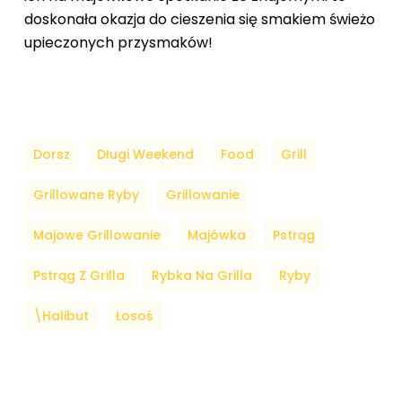
doskonała okazja do cieszenia się smakiem świeżo
upieczonych przysmaków!
Dorsz
Długi Weekend
Food
Grill
Grillowane Ryby
Grillowanie
Majowe Grillowanie
Majówka
Pstrąg
Pstrąg Z Grilla
Rybka Na Grilla
Ryby
\halibut
Łosoś