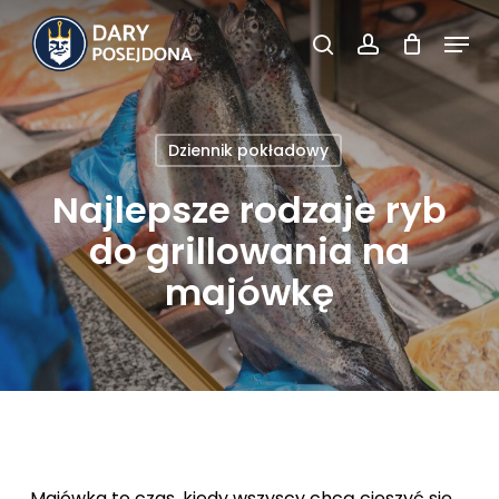
Skip
Menu
to
search
account
Close
main
Menu
content
Dziennik pokładowy
Najlepsze rodzaje ryb
do grillowania na
majówkę
Majówka to czas, kiedy wszyscy chcą cieszyć się