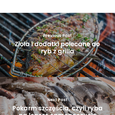
Previous Post
Zioła i dodatki polecane do
ryb z grilla
Next Post
Pokarm szczęścia, czyli ryba