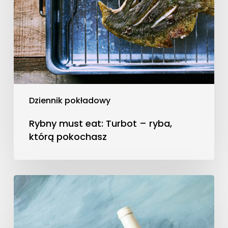
Dziennik pokładowy
Rybny must eat: Turbot – ryba,
którą pokochasz
Jak
dobierać
ryby
i