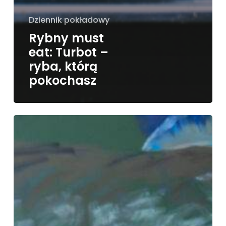
Dziennik pokładowy
Rybny must
eat: Turbot –
ryba, którą
pokochasz
Jak
dobierać
ryby
i
wino
na
wiosenne
wieczory?