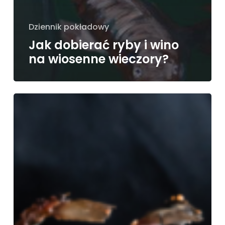
Dziennik pokładowy
Jak dobierać ryby i wino
na wiosenne wieczory?
Dlaczego
warto
sięgać
po
wędzone
ryby?