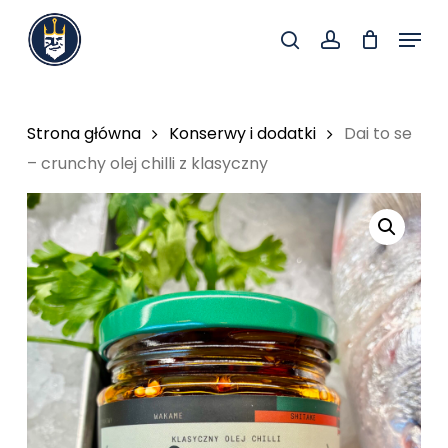
Skip
Menu
to
search
account
Close
main
Menu
content
Strona główna
Konserwy i dodatki
Dai to se
– crunchy olej chilli z klasyczny