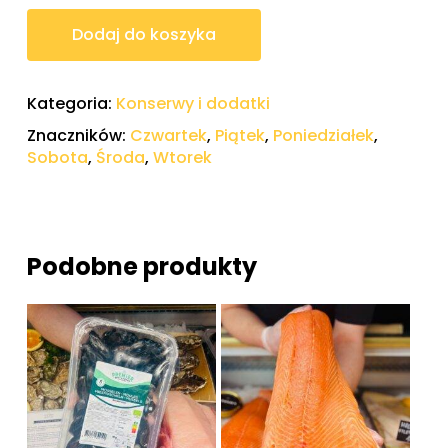
Dodaj do koszyka
Kategoria:
Konserwy i dodatki
Znaczników:
Czwartek
,
Piątek
,
Poniedziałek
,
Sobota
,
Środa
,
Wtorek
Podobne produkty