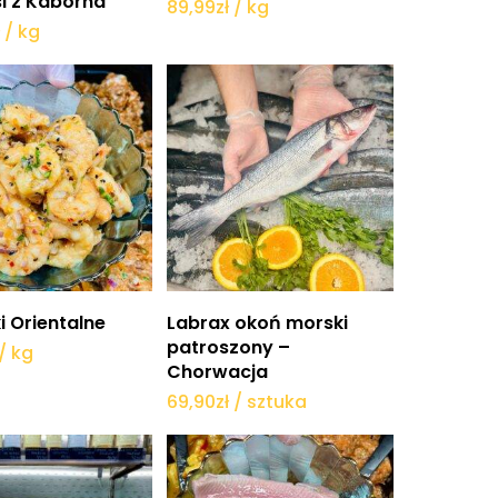
si z Kaborna
89,99
zł
/ kg
ł
/ kg
daj do koszyka
Dodaj do koszyka
i Orientalne
Labrax okoń morski
patroszony –
/ kg
Chorwacja
69,90
zł
/ sztuka