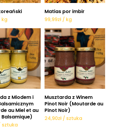
daj do koszyka
Dodaj do koszyka
koreański
Matias por imbir
/ kg
99,99
zł
/ kg
daj do koszyka
Dodaj do koszyka
da z Miodem i
Musztarda z Winem
Balsamicznym
Pinot Noir (Moutarde au
de au Miel et au
Pinot Noir)
e Balsamique)
24,90
zł
/ sztuka
/ sztuka