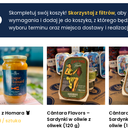
Skompletuj swój koszyk!
Skorzystaj z filtrów
, aby
wymagania i dodaj je do koszyka, z którego będ
wyboru terminu oraz miejsca dostawy i realizac
Dodaj do koszyka
Dodaj do koszyka
Do
 z Homara 🦞
Cântara Flavors –
Cântara
Sardynki w oliwie z
Sardynk
ł
/ sztuka
oliwek (120 g)
oliwie (