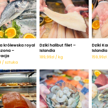
Dodaj do koszyka
Dodaj do koszyka
Do
a królewska royal
Dziki halibut filet –
Dziki Ka
szona –
Islandia
Islandia
acja
189,99
zł
/ kg
159,99
zł
ł
/ sztuka