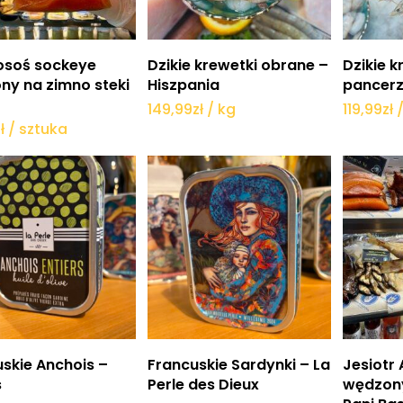
Dodaj do koszyka
Dodaj do koszyka
Do
łosoś sockeye
Dzikie krewetki obrane –
Dzikie k
ny na zimno steki
Hiszpania
pancerz
g
149,99
zł
/ kg
119,99
zł
ł
/ sztuka
wiedz się więcej
Dowiedz się więcej
Do
skie Anchois –
Francuskie Sardynki – La
Jesiotr 
s
Perle des Dieux
wędzon