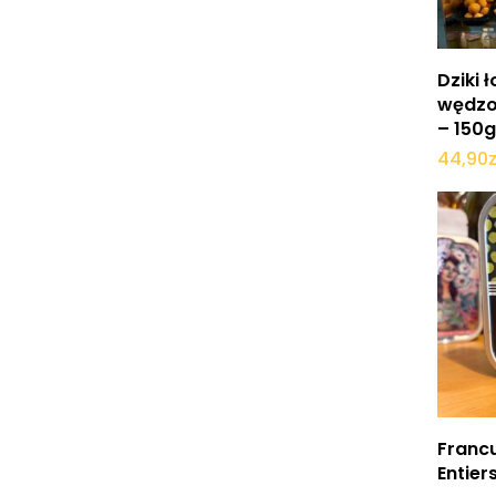
Dziki 
wędzo
– 150
44,90
z
Do
Francu
Entier