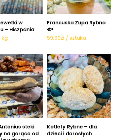
daj do koszyka
Dodaj do koszyka
rewetki w
Francuska Zupa Rybna
u – Hiszpania
🐟
/ kg
59,90
zł
/ sztuka
daj do koszyka
Dodaj do koszyka
Antonius steki
Kotlety Rybne – dla
y na gorąco od
dzieci i dorosłych