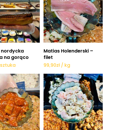
daj do koszyka
Dodaj do koszyka
 nordycka
Matias Holenderski –
a na gorąco
filet
 sztuka
99,90
zł
/ kg