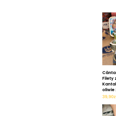
Cânta
Filety
Kanta
oliwie
39,90
z