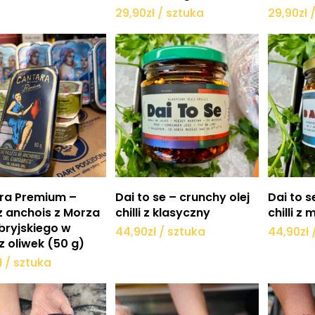
29,90
zł
/ sztuka
29,90
zł
Dodaj do koszyka
Dodaj do koszyka
Do
ra Premium –
Dai to se – crunchy olej
Dai to s
 z anchois z Morza
chilli z klasyczny
chilli z
bryjskiego w
44,90
zł
/ sztuka
44,90
zł
 z oliwek (50 g)
ł
/ sztuka