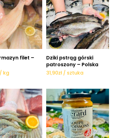
daj do koszyka
Dodaj do koszyka
rmazyn filet –
Dziki pstrąg górski
patroszony – Polska
/ kg
31,90
zł
/ sztuka