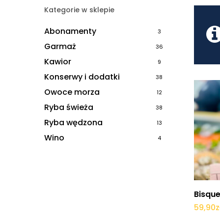
Kategorie w sklepie
Abonamenty
3
Garmaż
36
Kawior
9
Konserwy i dodatki
38
Owoce morza
12
Ryba świeża
38
Ryba wędzona
13
Wino
4
Bisque
59,90
z