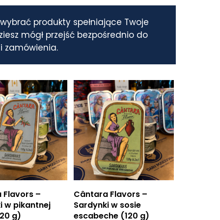
 wybrać produkty spełniające Twoje
ziesz mógł przejść bezpośrednio do
ji zamówienia.
daj do koszyka
Dodaj do koszyka
 Flavors –
Cântara Flavors –
i w pikantnej
Sardynki w sosie
120 g)
escabeche (120 g)