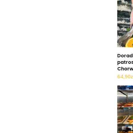
Dorad
patro
Chorw
64,90
z