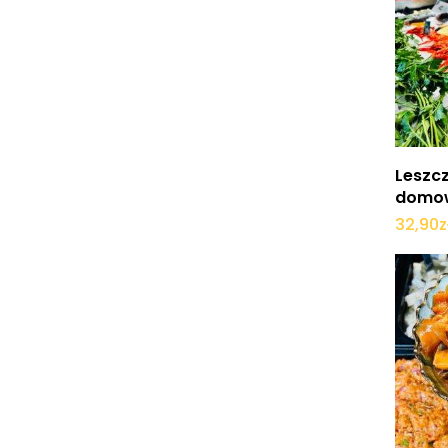
Leszcz
domo
32,90
z