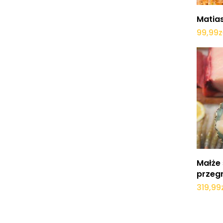
Matia
99,99
z
Małże 
przeg
319,99