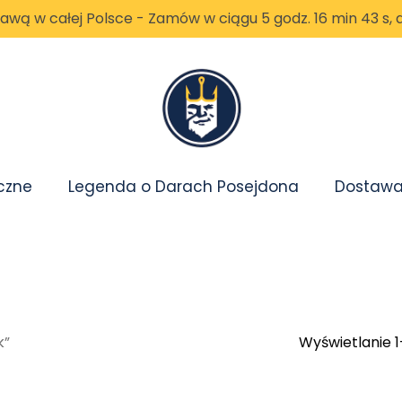
tawą w całej Polsce -
Zamów w ciągu 5 godz. 16 min 41 s, 
czne
Legenda o Darach Posejdona
Dostawa 
k”
Wyświetlanie 1