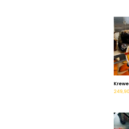
Krewet
249,9