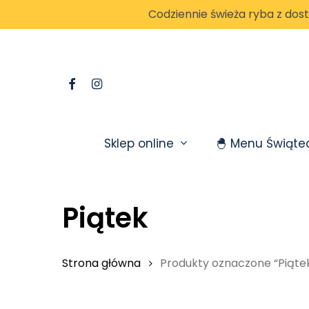
Skip
Codziennie świeża ryba z dos
to
main
content
Sklep online
🐣 Menu Świąte
Piątek
Strona główna
Produkty oznaczone “Piąte