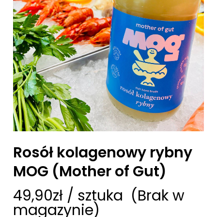
Rosół kolagenowy rybny
MOG (Mother of Gut)
49,90
zł
/ sztuka
(Brak w
magazynie)