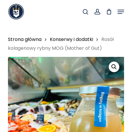
Skip
Menu
to
search
account
Close
main
Menu
content
Strona główna
Konserwy i dodatki
Rosół
kolagenowy rybny MOG (Mother of Gut)