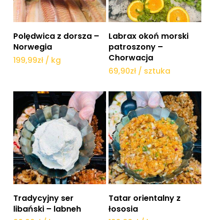
Dodaj do koszyka
Dodaj do koszyka
Polędwica z dorsza –
Labrax okoń morski
Norwegia
patroszony –
Chorwacja
199,99
zł
/ kg
69,90
zł
/ sztuka
Dodaj do koszyka
Dodaj do koszyka
Tradycyjny ser
Tatar orientalny z
libański – labneh
łososia